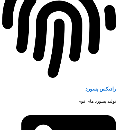
رادیکس پسورد
تولید پسورد های قوی