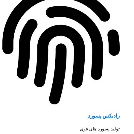
رادیکس پسورد
تولید پسورد های قوی