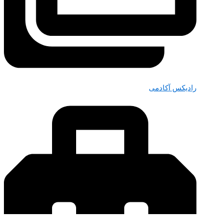
رادیکس آکادمی