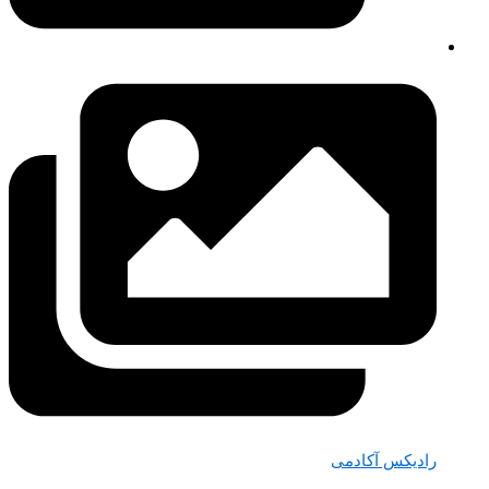
رادیکس آکادمی