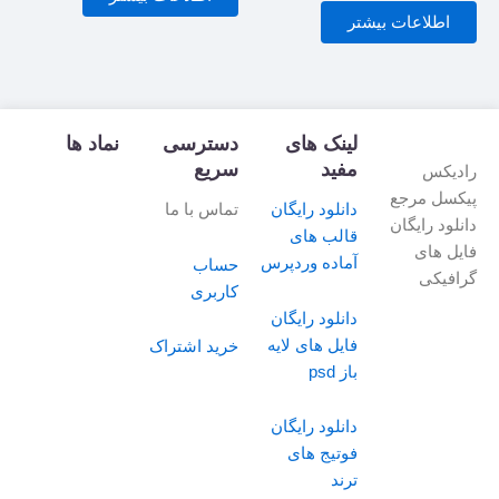
5
0
اطلاعات بیشتر
از
5
لینک های
دسترسی
نماد ها
مفید
سریع
رادیکس
پیکسل مرجع
دانلود رایگان
تماس با ما
دانلود رایگان
قالب های
فایل های
آماده وردپرس
حساب
گرافیکی
کاربری
دانلود رایگان
فایل های لایه
خرید اشتراک
باز psd
دانلود رایگان
فوتیج های
ترند