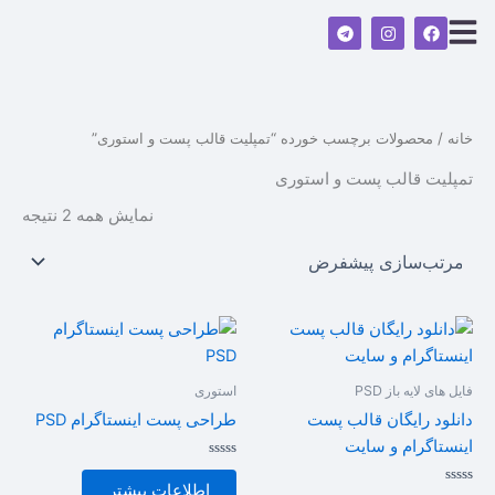
رش
T
I
F
ه
e
n
a
l
s
c
حتوا
e
t
e
g
a
b
r
g
o
a
r
o
m
a
k
خانه
/ محصولات برچسب خورده “تمپلیت قالب پست و استوری”
m
تمپلیت قالب پست و استوری
نمایش همه 2 نتیجه
فایل های لایه باز PSD
استوری
دانلود رایگان قالب پست
طراحی پست اینستاگرام PSD
اینستاگرام و سایت
امتیاز
0
اطلاعات بیشتر
امتیاز
از