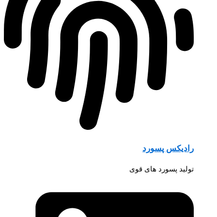
رادیکس پسورد
تولید پسورد های قوی