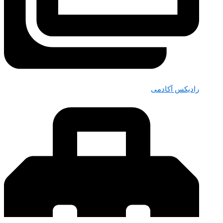
رادیکس آکادمی