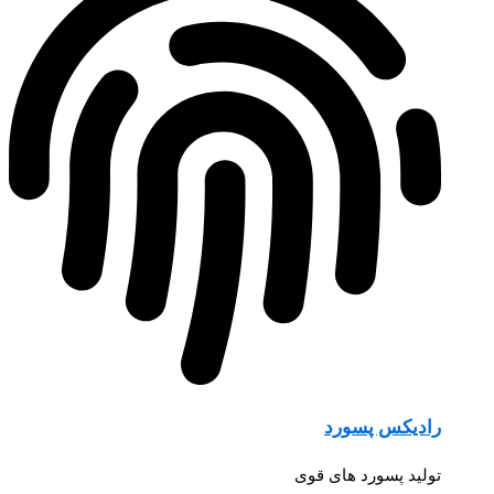
رادیکس پسورد
تولید پسورد های قوی