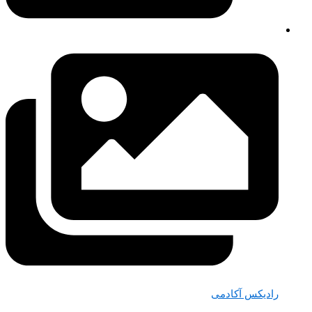
رادیکس آکادمی