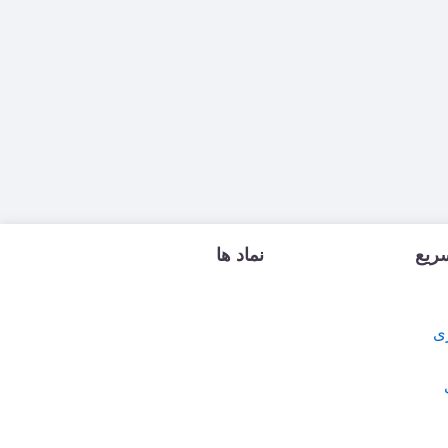
ریع
نماد ها
ی