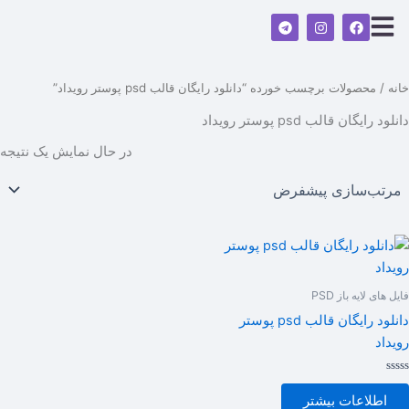
رش
T
I
F
ه
e
n
a
l
s
c
حتوا
e
t
e
g
a
b
r
g
o
خانه
/ محصولات برچسب خورده “دانلود رایگان قالب psd پوستر رویداد”
a
r
o
m
a
k
دانلود رایگان قالب psd پوستر رویداد
m
در حال نمایش یک نتیجه
فایل های لایه باز PSD
دانلود رایگان قالب psd پوستر
رویداد
امتیاز
0
اطلاعات بیشتر
از