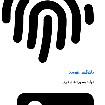
رادیکس پسورد
تولید پسورد های قوی