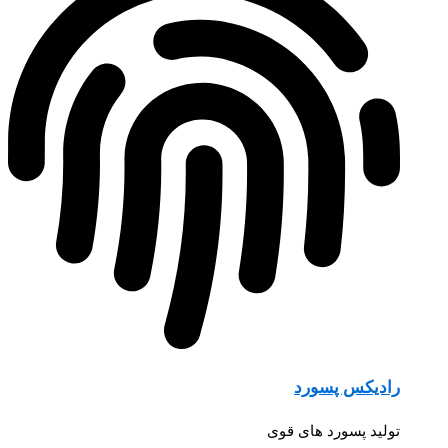
رادیکس پسورد
تولید پسورد های قوی