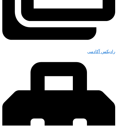
رادیکس آکادمی