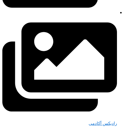
رادیکس آکادمی