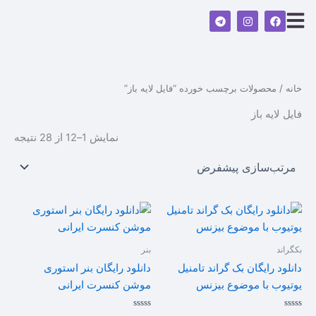
رش
T
I
F
ه
e
n
a
l
s
c
حتوا
e
t
e
g
a
b
r
g
o
a
r
o
m
a
k
خانه
/ محصولات برچسب خورده “فایل لایه باز”
m
فایل لایه باز
نمایش 1–12 از 28 نتیجه
بکگراند
بنر
دانلود رایگان بک گراند تامنیل
دانلود رایگان بنر استوری
یوتیوب با موضوع بیزنس
موشن کنسرت ایرانی
امتیاز
امتیاز