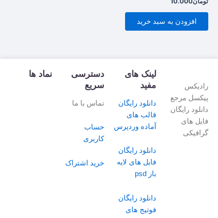
تومان
10.000
0
از
5
افزودن به سبد خرید
لینک های
دسترسی
نماد ها
مفید
سریع
رادیکس
پیکسل مرجع
دانلود رایگان
تماس با ما
دانلود رایگان
قالب های
فایل های
آماده وردپرس
حساب
گرافیکی
کاربری
دانلود رایگان
فایل های لایه
خرید اشتراک
باز psd
دانلود رایگان
فوتیج های