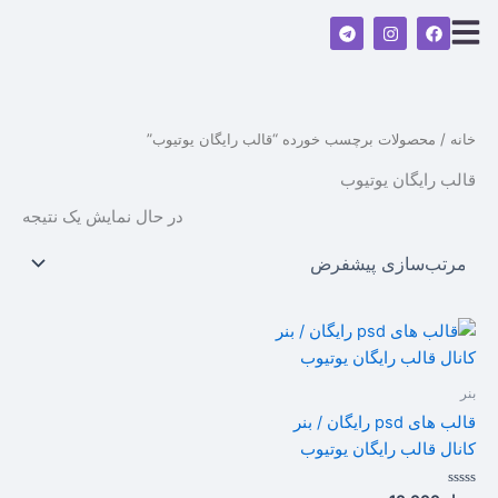
رش
T
I
F
ه
e
n
a
l
s
c
حتوا
e
t
e
g
a
b
r
g
o
a
r
o
m
a
k
خانه
/ محصولات برچسب خورده “قالب رایگان یوتیوب”
m
قالب رایگان یوتیوب
در حال نمایش یک نتیجه
بنر
قالب های psd رایگان / بنر
کانال قالب رایگان یوتیوب
امتیاز