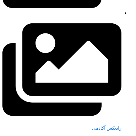
رادیکس آکادمی