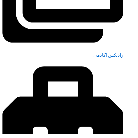
رادیکس آکادمی