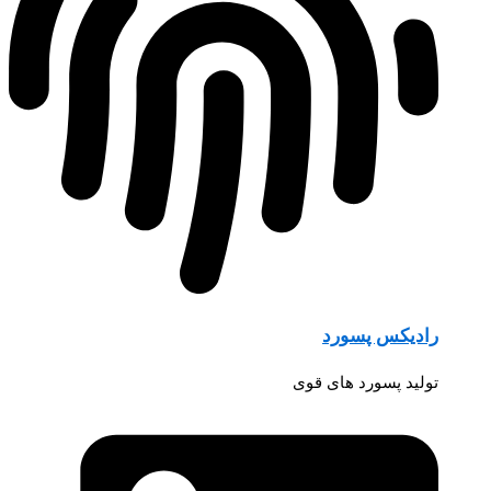
رادیکس پسورد
تولید پسورد های قوی