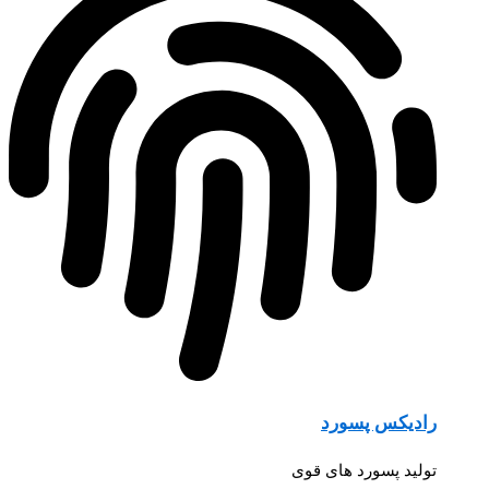
رادیکس پسورد
تولید پسورد های قوی