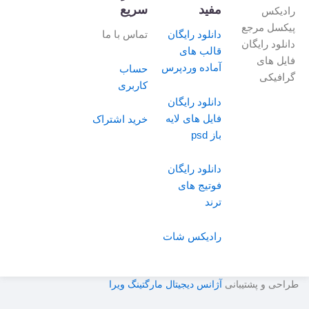
مفید
سریع
رادیکس
پیکسل مرجع
دانلود رایگان
تماس با ما
دانلود رایگان
قالب های
فایل های
آماده وردپرس
حساب
گرافیکی
کاربری
دانلود رایگان
فایل های لایه
خرید اشتراک
باز psd
دانلود رایگان
فوتیج های
ترند
رادیکس شات
طراحی و پشتیبانی
آژانس دیجیتال مارگتینگ ویرا