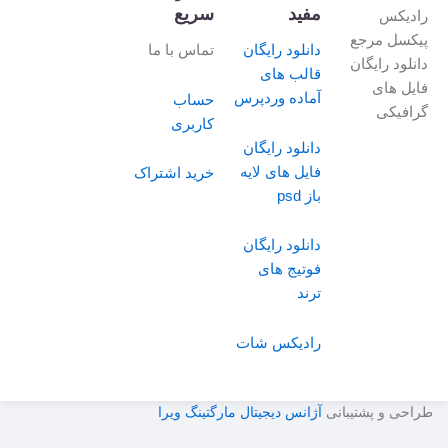
مفید
سریع
رادیکس
پیکسل مرجع
دانلود رایگان
تماس با ما
دانلود رایگان
قالب های
فایل های
آماده وردپرس
حساب
گرافیکی
کاربری
دانلود رایگان
فایل های لایه
خرید اشتراک
باز psd
دانلود رایگان
فوتیج های
ترند
رادیکس شات
طراحی و پشتیبانی
آژانس دیجیتال مارگتینگ ویرا