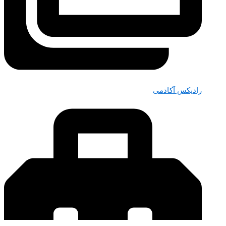
رادیکس آکادمی