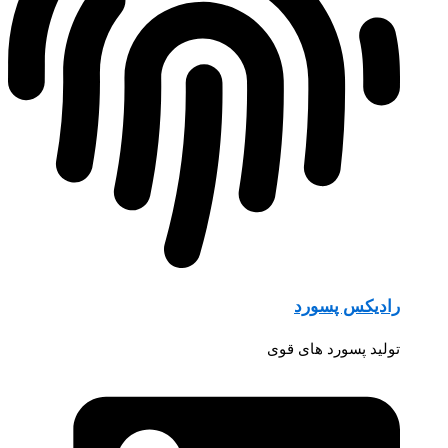
رادیکس پسورد
تولید پسورد های قوی