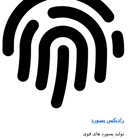
رادیکس پسورد
تولید پسورد های قوی