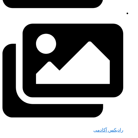
رادیکس آکادمی