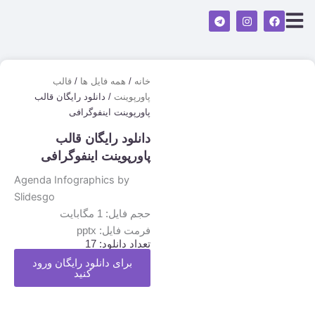
رش
T
I
F
ه
e
n
a
l
s
c
حتوا
e
t
e
g
a
b
r
g
o
a
r
o
خانه
/
همه فایل ها
/
قالب
m
a
k
پاورپوینت
/ دانلود رایگان قالب
m
پاورپوینت اینفوگرافی
دانلود رایگان قالب
پاورپوینت اینفوگرافی
Agenda Infographics by
Slidesgo
حجم فایل: 1 مگابایت
فرمت فایل: pptx
تعداد دانلود:
17
برای دانلود رایگان ورود
کنید