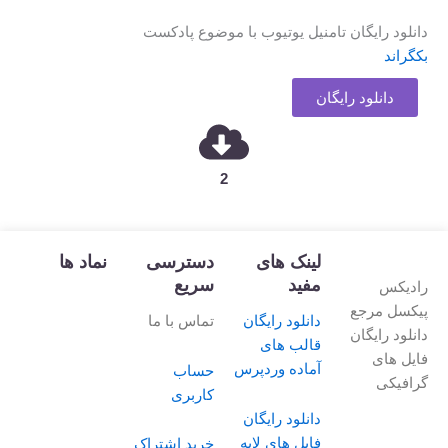
دانلود رایگان تامنیل یوتیوب با موضوع پادکست
بکگراند
دانلود رایگان
2
لینک های
دسترسی
نماد ها
مفید
سریع
رادیکس
پیکسل مرجع
دانلود رایگان
تماس با ما
دانلود رایگان
قالب های
فایل های
آماده وردپرس
حساب
گرافیکی
کاربری
دانلود رایگان
فایل های لایه
خرید اشتراک