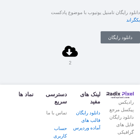
نلود رایگان تامنیل یوتیوب با موضوع پادکست
گراند
دانلود رایگان
2
لینک های
دسترسی
نماد ها
مفید
سریع
رادیکس
پیکسل مرجع
دانلود رایگان
تماس با ما
دانلود رایگان
قالب های
فایل های
آماده وردپرس
حساب
گرافیکی
کاربری